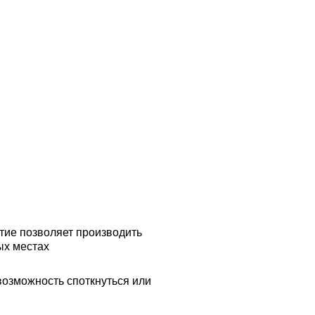
ие позволяет производить
ых местах
возможность споткнуться или