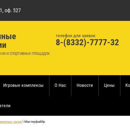
1, оф. 527
нные
телефон для заявок
8-(8332)-7777-32
ии
ких и спортивных площадок
Игровые комплексы
О Нас
Новости
Цены
К
атели
ажерных залов
 \ 
Мастерфайбр