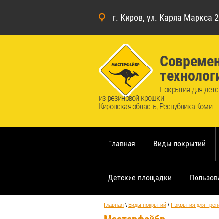
г. Киров, ул. Карла Маркса 2
Совреме
технолог
Покрытия для детс
из резиновой крошки
Кировская область, Республика Коми
Главная
Виды покрытий
Детские площадки
Пользов
Главная
 \ 
Виды покрытий
 \ 
Покрытия для трен