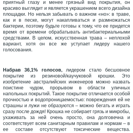
приятный глазу и менее грязный вид покрытия, он
красиво выглядит и является украшением всего дизайна
площадки. Но нельзя забывать о важном «но»: в траве,
как и в песке, могут накапливаться и размножаться
бактерии, поэтому будьте готовы к тому, что ее придется
время от времени обрабатывать антибактериальными
средствами. В целом, искусственная трава – неплохой
вариант, хотя он все же уступает лидеру нашего
голосования.
Набрав 36,1% голосов,
лидером стало бесшовное
покрытие из резиновой/каучуковой крошки. Это
изобретение австралийских инженеров можно назвать
поистине чудом, прорывом в области уличных
напольных покрытий. Такое покрытие отличается особой
прочностью и водопроницаемостью: повреждения ей не
страшны и лужи не образуются – можно бегать и играть
сразу после дождя! Крошка не собирает грязь и микробы,
ухаживать за ней очень просто, она долговечна и
соответствует всем санитарным правилам и нормам – в
ее составе отсутствуют токсические вещества.