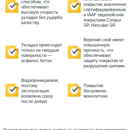
способом, что
покрытие аналогично
обеспечивает
сертифицированным
высокую скорость
в IAAF европейским
укладки без ущерба
покрытиям Сonipur
качеству.
SP, Herculan SR
Верхний слой имеет
Укладка происходит
повышенную
только на твердые
прочность, что
поверхности —
обеспечивает
асфальт, бетон
защиту покрытия от
разрушения шипами.
Водопроницаемое,
поэтому
Покрытие
эксплуатация
бесшовное,
возможна сразу
монолитное.
после дождя
Данное покрытие используется на стадионах для тренировок