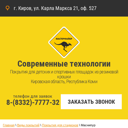
г. Киров, ул. Карла Маркса 21, оф. 527
Современные технологии
Покрытия для детских и спортивных площадок из резиновой
крошки
Кировская область, Республика Коми
телефон для заявок
8-(8332)-7777-32
ЗАКАЗАТЬ ЗВОНОК
Главная
 \ 
Виды покрытий
 \ 
Покрытия для стадионов
 \ 
Маснипур