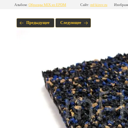
Альбом:
Образцы MIX из EPDM
Сайт:
mf-kirov.ru
Изображ
Предыдущее
Следующее